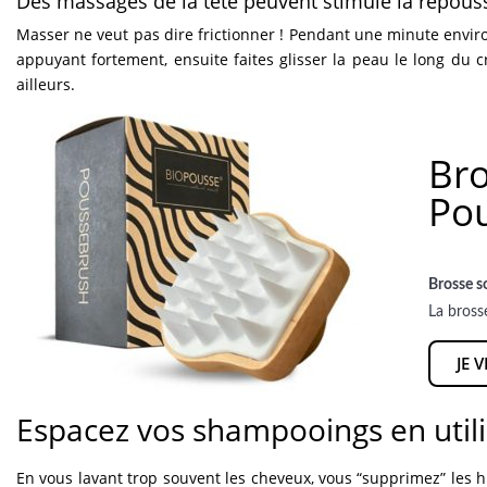
Des massages de la tête peuvent stimule la repous
Masser ne veut pas dire frictionner ! Pendant une minute environ
appuyant fortement, ensuite faites glisser la peau le long du
ailleurs.
Br
Po
Brosse s
La bross
JE 
Espacez vos shampooings en utili
En vous lavant trop souvent les cheveux, vous “supprimez” les h