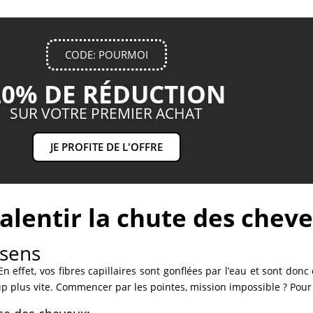
CODE: POURMOI
20% DE RÉDUCTION
SUR VOTRE PREMIER ACHAT
JE PROFITE DE L'OFFRE
alentir la chute des chev
 sens
n effet, vos fibres capillaires sont gonflées par l’eau et sont do
up plus vite. Commencer par les pointes, mission impossible ? Pour