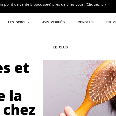
n point de vente Biopousse® près de chez vous! (Cliquez ici)
LES SOINS
AVIS VÉRIFIÉS
CONSEILS
EN P
LE CLUB
s et
 la
e chez