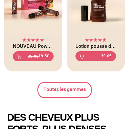
Note
5.00
Note
4.71
NOUVEAU Power Hair Shot – Collagène Fortigel®
Lotion pousse de cheveux
sur 5
sur 5
39.0
€
19.5
€
39.0
€
Toutes les gammes
DES CHEVEUX PLUS
FORTS, PLUS DENSES,