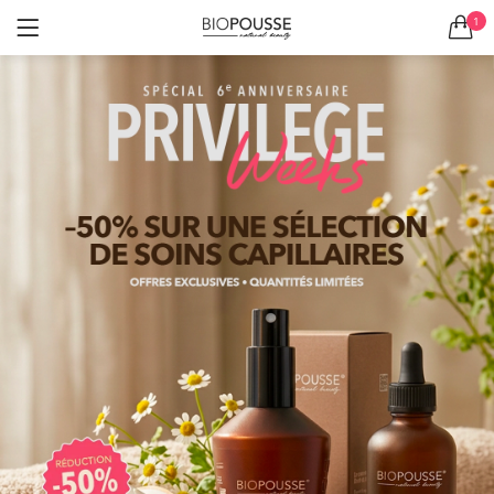
1
LOGIN
S'ENREGISTRER
Se souvenir de moi
Mot de passe perdu?