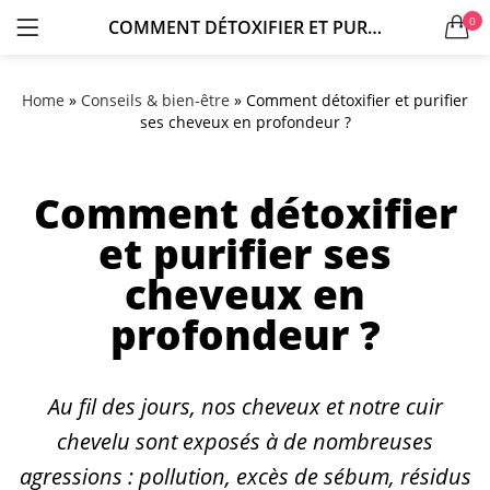
0
COMMENT DÉTOXIFIER ET PURIFIER SES CHEVEUX EN PROFONDEUR ?
LOGIN
S'ENREGISTRER
Home
»
Conseils & bien-être
»
Comment détoxifier et purifier
ses cheveux en profondeur ?
Comment détoxifier
et purifier ses
Se souvenir de moi
cheveux en
profondeur ?
Mot de passe perdu?
Au fil des jours, nos cheveux et notre cuir
chevelu sont exposés à de nombreuses
agressions : pollution, excès de sébum, résidus