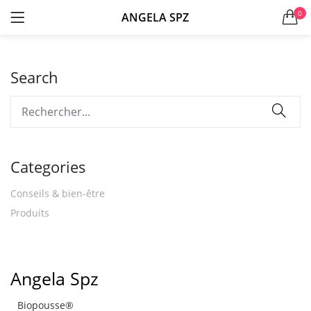
0
ANGELA SPZ
LOGIN
S'ENREGISTRER
Search
Se souvenir de moi
Categories
Conseils & bien-être
Produits
Mot de passe perdu?
Angela Spz
Biopousse®