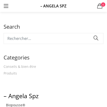
0
– ANGELA SPZ
LOGIN
S'ENREGISTRER
Search
Se souvenir de moi
Categories
Conseils & bien-être
Produits
Mot de passe perdu?
– Angela Spz
Biopousse®