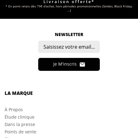
Livraison offerte*
* En point relais dès 79€ d'achat, hors périodes promotionnelles (Soldes, Black Friday,
…)
NEWSLETTER
Je M'inscris
LA MARQUE
À Propos
Étude clinique
Dans la presse
Points de vente