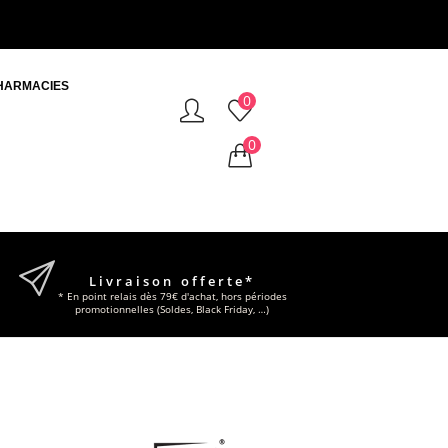
HARMACIES
0
0
Livraison offerte*
* En point relais dès 79€ d'achat, hors périodes
promotionnelles (Soldes, Black Friday, …)