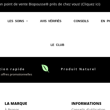
n point de vente Biopousse® près de chez vous! (Cliquez ici)
LES SOINS
AVIS VÉRIFIÉS
CONSEILS
EN P
LE CLUB
tion rapide
Produit Naturel
t offres promotionnelles
LA MARQUE
INFORMATIONS
À Propos
Conseils d’utilisation