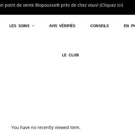
n point de vente Biopousse® près de chez vous! (Cliquez ici)
LES SOINS
AVIS VÉRIFIÉS
CONSEILS
EN P
LE CLUB
ewed Products
You have no recently viewed item.