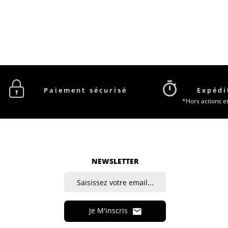
Paiement sécurisé
Expédi
*Hors actions e
NEWSLETTER
Je M'inscris