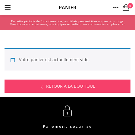
0
PANIER
LOGIN
S'ENREGISTRER
ACCUEIL
En cette période de forte demande, les délais peuvent être un peu plus longs.
Merci pour votre patience, nos équipes expédient vos commandes au plus vite !
COMPTE
Votre panier est actuellement vide.
Se souvenir de moi
RETOUR À LA BOUTIQUE
Mot de passe perdu?
Paiement sécurisé