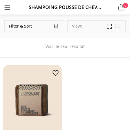
0
SHAMPOING POUSSE DE CHEVEUX
LOGIN
S'ENREGISTRER
Filter & Sort
View:
Voici le seul résultat
Se souvenir de moi
Mot de passe perdu?