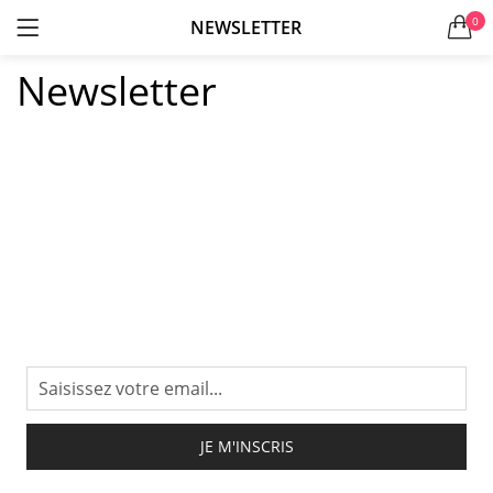
0
NEWSLETTER
LOGIN
S'ENREGISTRER
Newsletter
Se souvenir de moi
Mot de passe perdu?
JE M'INSCRIS